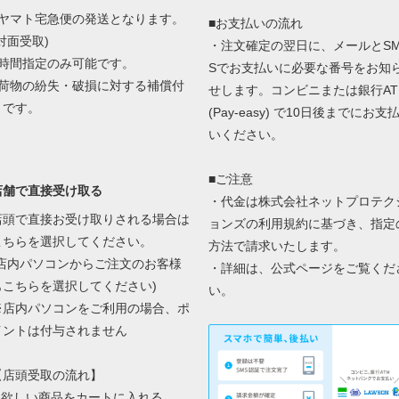
■ヤマト宅急便の発送となります。
■お支払いの流れ
対面受取)
・注文確定の翌日に、メールとS
■時間指定のみ可能です。
Sでお支払いに必要な番号をお知
■荷物の紛失・破損に対する補償付
せします。コンビニまたは銀行AT
きです。
(Pay-easy) で10日後までにお支
いください。
■ご注意
店舗で直接受け取る
・代金は株式会社ネットプロテク
店頭で直接お受け取りされる場合は
ョンズの
利用規約に基づき、指定
こちらを選択してください。
方法で請求いたします。
(店内パソコンからご注文のお客様
・詳細は、
公式ページ
をご覧くだ
もこちらを選択してください)
い。
※店内パソコンをご利用の場合、ポ
イントは付与されません
【店頭受取の流れ】
1.欲しい商品をカートに入れる