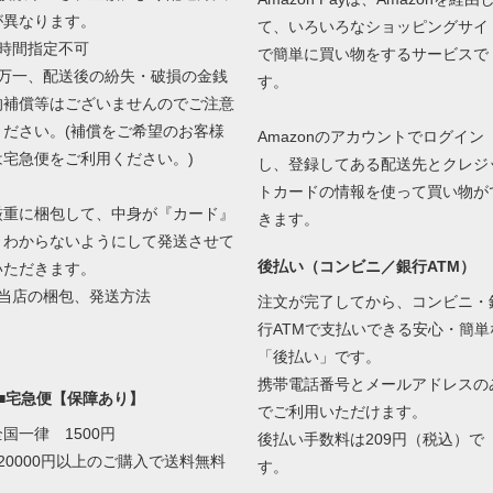
が異なります。
て、いろいろなショッピングサイ
■時間指定不可
で簡単に買い物をするサービスで
■万一、配送後の紛失・破損の金銭
す。
的補償等はございませんのでご注意
ください。(補償をご希望のお客様
Amazonのアカウントでログイン
は宅急便をご利用ください。)
し、登録してある配送先とクレジ
トカードの情報を使って買い物が
厳重に梱包して、中身が『カード』
きます。
とわからないようにして発送させて
後払い（コンビニ／銀行ATM）
いただきます。
当店の梱包、発送方法
注文が完了してから、コンビニ・
行ATMで支払いできる安心・簡単
「後払い」です。
携帯電話番号とメールアドレスの
■■宅急便【保障あり】
でご利用いただけます。
全国一律 1500円
後払い手数料は209円（税込）で
■20000円以上のご購入で送料無料
す。