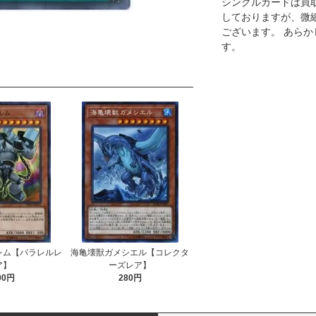
シングルカードは買
しておりますが、微
ございます。 あら
す。
レム【パラレルレ
海亀壊獣ガメシエル【コレクタ
ア】
ーズレア】
00円
280円