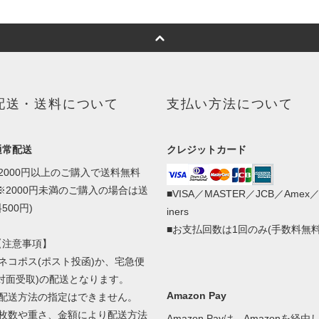
配送・送料について
支払い方法について
通常配送
クレジットカード
■2000円以上のご購入で送料無料
(※2000円未満のご購入の場合は送
■VISA／MASTER／JCB／Amex
500円)
iners
■お支払回数は1回のみ(手数料無料
【注意事項】
■ネコポス(ポスト投函)か、宅急便
(対面受取)の配送となります。
Amazon Pay
■配送方法の指定はできません。
■枚数や重さ、金額により配送方法
Amazon Payは、Amazonを経由