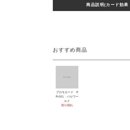
商品説明(カード効果
おすすめ商品
プロモカード P
R-001 パルワー
ルド
売り切れ