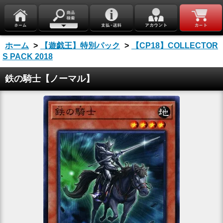
ホーム
>
【遊戯王】特別パック
>
【CP18】COLLECTOR
S PACK 2018
鉄の騎士【ノーマル】