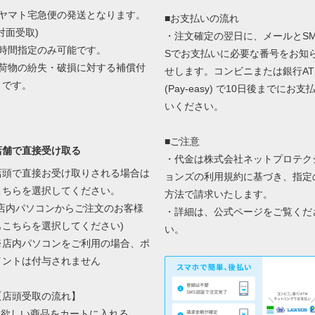
■ヤマト宅急便の発送となります。
■お支払いの流れ
対面受取)
・注文確定の翌日に、メールとS
■時間指定のみ可能です。
Sでお支払いに必要な番号をお知
■荷物の紛失・破損に対する補償付
せします。コンビニまたは銀行AT
きです。
(Pay-easy) で10日後までにお支
いください。
■ご注意
店舗で直接受け取る
・代金は株式会社ネットプロテク
店頭で直接お受け取りされる場合は
ョンズの
利用規約に基づき、指定
こちらを選択してください。
方法で請求いたします。
(店内パソコンからご注文のお客様
・詳細は、
公式ページ
をご覧くだ
もこちらを選択してください)
い。
※店内パソコンをご利用の場合、ポ
イントは付与されません
【店頭受取の流れ】
1.欲しい商品をカートに入れる