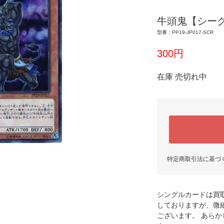
牛頭鬼【シー
型番：PP19-JP017-SCR
300円
在庫 売切れ中
特定商取引法に基づ
シングルカードは買
しておりますが、微
ございます。 あら