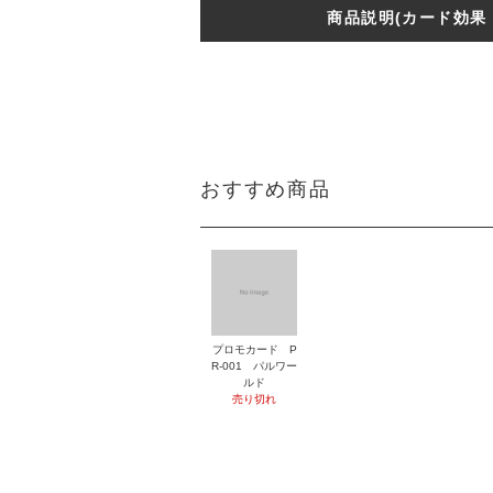
商品説明(カード効果
おすすめ商品
プロモカード P
R-001 パルワー
ルド
売り切れ