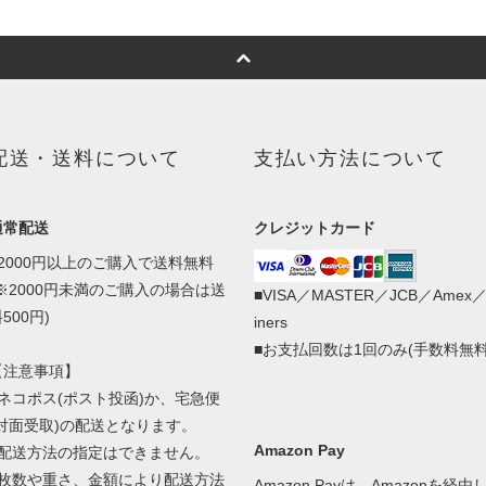
配送・送料について
支払い方法について
通常配送
クレジットカード
■2000円以上のご購入で送料無料
(※2000円未満のご購入の場合は送
■VISA／MASTER／JCB／Amex
500円)
iners
■お支払回数は1回のみ(手数料無料
【注意事項】
■ネコポス(ポスト投函)か、宅急便
(対面受取)の配送となります。
Amazon Pay
■配送方法の指定はできません。
■枚数や重さ、金額により配送方法
Amazon Payは、Amazonを経由