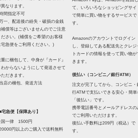
が異なります。
て、いろいろなショッピングサイ
■時間指定不可
で簡単に買い物をするサービスで
■万一、配送後の紛失・破損の金銭
す。
的補償等はございませんのでご注意
ください。(補償をご希望のお客様
Amazonのアカウントでログイン
は宅急便をご利用ください。)
し、登録してある配送先とクレジ
トカードの情報を使って買い物が
厳重に梱包して、中身が『カード』
きます。
とわからないようにして発送させて
後払い（コンビニ／銀行ATM）
いただきます。
当店の梱包、発送方法
注文が完了してから、コンビニ・
行ATMで支払いできる安心・簡単
「後払い」です。
携帯電話番号とメールアドレスの
■■宅急便【保障あり】
でご利用いただけます。
全国一律 1500円
後払い手数料は209円（税込）で
■20000円以上のご購入で送料無料
す。