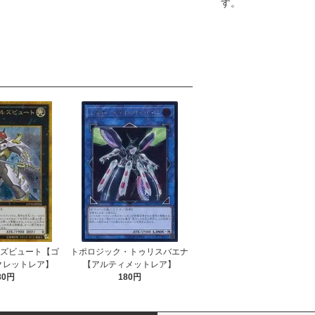
す。
ルズビュート【ゴ
トポロジック・トゥリスバエナ
クレットレア】
【アルティメットレア】
80円
180円