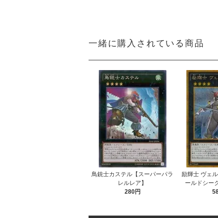
一緒に購入されている商品
鳥銃士カステル【スーパーパラ
励輝士 ヴェ
レルレア】
ールドシー
280円
5