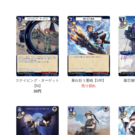
スナイピング・ターゲット
暴れ狂う重砲【UR】
爆芯徹
【N】
売り切れ
30円