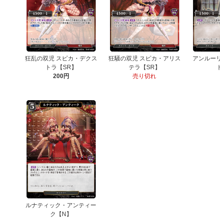
狂乱の双児 スピカ・デクス
狂騒の双児 スピカ・アリス
アンルー
トラ【SR】
テラ【SR】
200円
売り切れ
ルナティック・アンティー
ク【N】