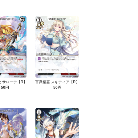
 サローテ【R】
百識精霊 スキティア【R】
50円
50円