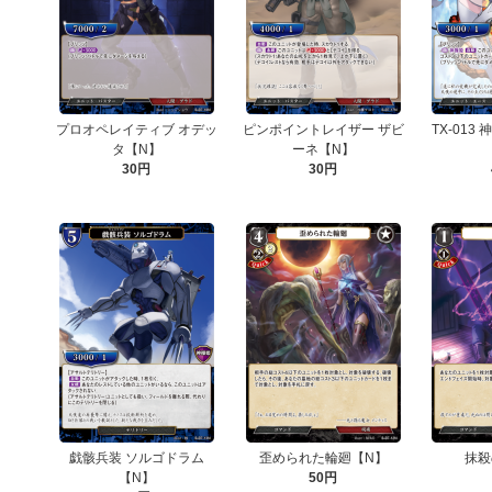
プロオペレイティブ オデッ
ピンポイントレイザー ザビ
TX-013
タ【N】
ーネ【N】
30円
30円
戯骸兵装 ソルゴドラム
歪められた輪廻【N】
抹殺
【N】
50円