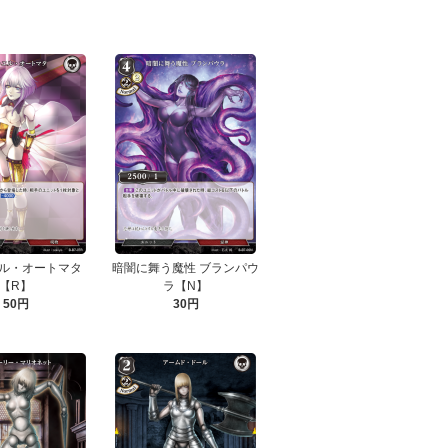
ル・オートマタ
暗闇に舞う魔性 ブランパウ
【R】
ラ【N】
50円
30円