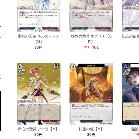
送
帯剣の天使 キルスティア
整然の聖兵 ネブリナ【S
初志の信奉
【N】
R】
30円
売り切れ
孝心の聖兵 アウラ【N】
転生の柩【N】
熱波
30円
30円