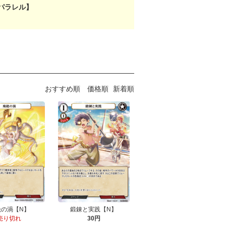
パラレル】
おすすめ順
価格順
新着順
絶の渦【N】
鍛錬と実践【N】
売り切れ
30円