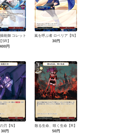
 神操統御 コレット
嵐を呼ぶ者 ロベリア【N】
【SR】
30円
400円
の刃【N】
散る生命、咲く生命【R】
30円
50円