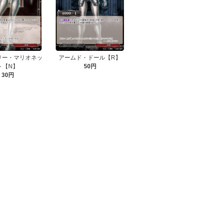
リー・マリオネッ
アームド・ドール【R】
ト【N】
50円
30円