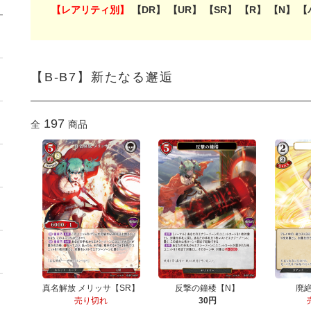
【レアリティ別】
【DR】
【UR】
【SR】
【R】
【N】
【
【B-B7】新たなる邂逅
197
全
商品
真名解放 メリッサ【SR】
反撃の鐘楼【N】
廃
売り切れ
30円