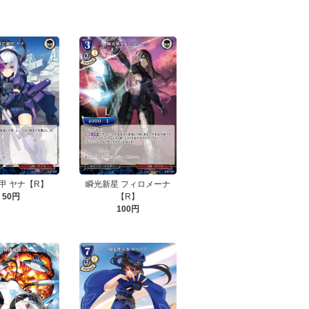
甲 ヤナ【R】
瞬光新星 フィロメーナ
50円
【R】
100円