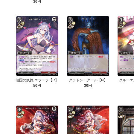
30円
傾国の妖艶 エラーラ【R】
グラトン・グール【N】
クルーエ
50円
30円