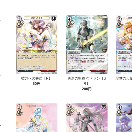
彼方への葬送【R】
勇烈の聖将 ヴァラン【S
歴世の天使
50円
R】
200円