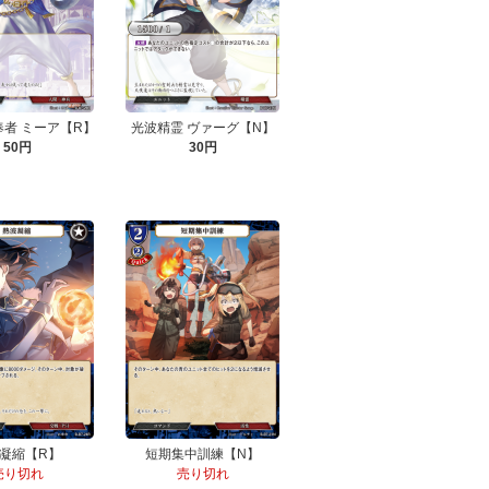
者 ミーア【R】
光波精霊 ヴァーグ【N】
50円
30円
凝縮【R】
短期集中訓練【N】
売り切れ
売り切れ